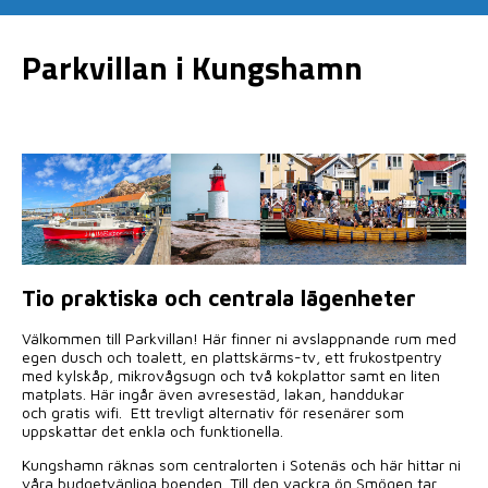
Kungshamn nära
Parkvillan i Kungshamn
Smögen.
En minuts promenad till Kungshamns centrum
och en kort båtfärd till Smögenbryggan.
Tio praktiska och centrala lägenheter
Välkommen till Parkvillan! Här finner ni avslappnande rum med
egen dusch och toalett, en plattskärms-tv, ett frukostpentry
med kylskåp, mikrovågsugn och två kokplattor samt en liten
matplats. Här ingår även avresestäd, lakan, handdukar
och gratis wifi. Ett trevligt alternativ för resenärer som
uppskattar det enkla och funktionella.
Kungshamn räknas som centralorten i Sotenäs och här hittar ni
våra budgetvänliga boenden.
Till den vackra ön Smögen tar