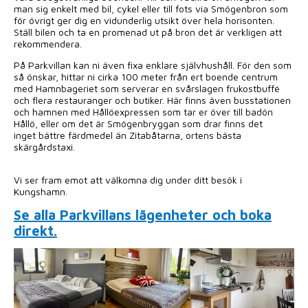
man sig enkelt med bil, cykel eller till fots via Smögenbron som
för övrigt ger dig en vidunderlig utsikt över hela horisonten.
Ställ bilen och ta en promenad ut på bron det är verkligen att
rekommendera.
På Parkvillan kan ni även fixa enklare självhushåll. För den som
så önskar, hittar ni cirka 100 meter från ert boende centrum
med Hamnbageriet som serverar en svårslagen frukostbuffé
och flera restauranger och butiker. Här finns även busstationen
och hamnen med Hållöexpressen som tar er över till badön
Hållö, eller om det är Smögenbryggan som drar finns det
inget bättre färdmedel än Zitabåtarna, ortens bästa
skärgårdstaxi.
Vi ser fram emot att välkomna dig under ditt besök i
Kungshamn.
Se alla Parkvillans lägenheter och boka
direkt.