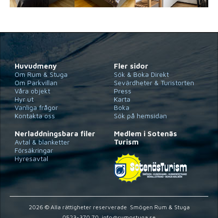
Huvudmeny
Fler sidor
Om Rum & Stuga
Sök & Boka Direkt
Om Parkvillan
Sevärdheter & Turistorten
Våra objekt
Press
Hyr ut
Karta
Vanliga frågor
Boka
Kontakta oss
Sök på hemsidan
Nerladdningsbara filer
Medlem i Sotenäs
Avtal & blanketter
Turism
Försäkringar
Hyresavtal
2026 © Alla rättigheter reserverade  Smögen Rum & Stuga
0523-370 70  info@rumostuga.se