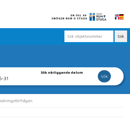
Sök närliggande datum
n nära Smögen.
 bokningsförfrågan.
 Smögenbryggan.