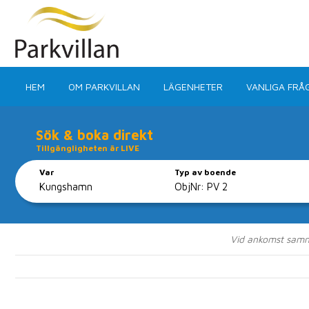
HEM
OM PARKVILLAN
LÄGENHETER
VANLIGA FRÅ
Sök & boka direkt
Tillgängligheten är LIVE
Var
Typ av boende
Centrala läge
Vid ankomst samma 
En minuts prom