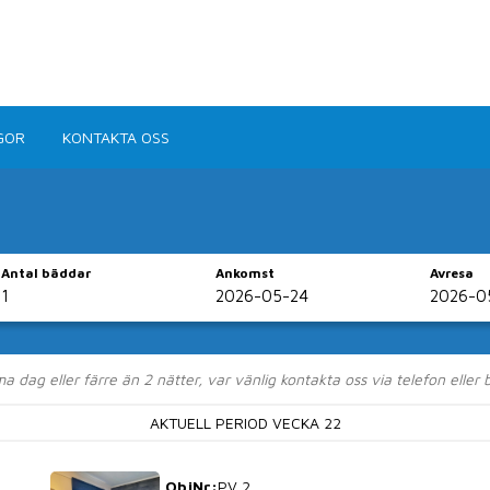
GOR
KONTAKTA OSS
Antal bäddar
Ankomst
Avresa
nheter i Kungsham
dag eller färre än 2 nätter, var vänlig kontakta oss via telefon eller
enad till Kungshamns centrum och en kort båtfärd till
AKTUELL PERIOD VECKA 22
ObjNr:
PV 2