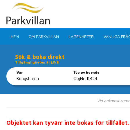
HEM
OM PARKVILLAN
LÄGENHETER
VANLIGA FRÅ
Sök & boka direkt
Tillgängligheten är LIVE
Var
Typ av boende
Centrala läge
Vid ankomst samma 
En minuts prom
Objektet kan tyvärr inte bokas för tillfället.