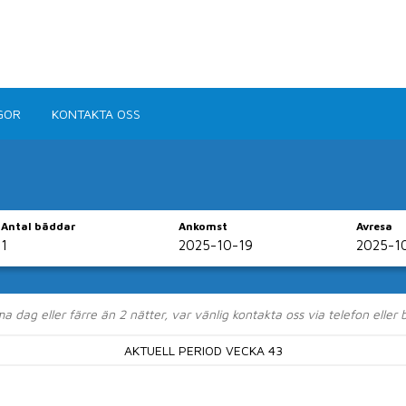
GOR
KONTAKTA OSS
Antal bäddar
Ankomst
Avresa
nheter i Kungsham
dag eller färre än 2 nätter, var vänlig kontakta oss via telefon eller
enad till Kungshamns centrum och en kort båtfärd till
AKTUELL PERIOD VECKA 43