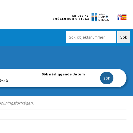
Sök närliggande datum
n nära Smögen.
 bokningsförfrågan.
 Smögenbryggan.